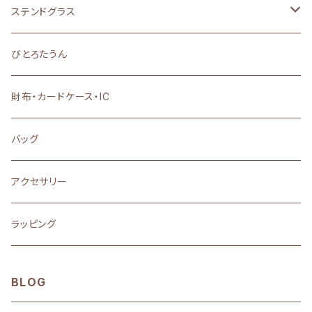
ステンドグラス
置物・雑貨・小物
びとろたうん
アクセサリー
財布・カードケース・IC
バッグ
アクセサリー
ラッピング
BLOG