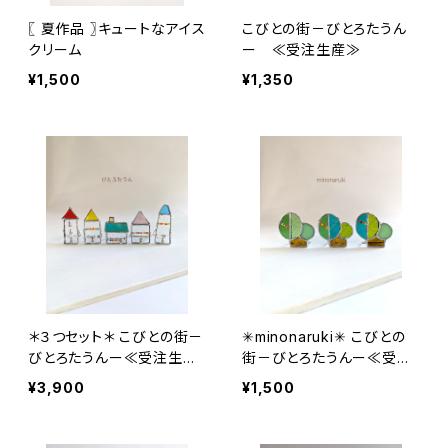
〖 夏作品 〗キュートなアイス
こびとの街－びとろたうん
クリーム
ー ≪受注生産≫
¥1,500
¥1,350
＊３つセット＊ こびとの街－
✳︎minonaruki✳︎ こびとの
びとろたうんー≪受注生産
街－びとろたうんー≪受注
≫
生産≫
¥3,900
¥1,500