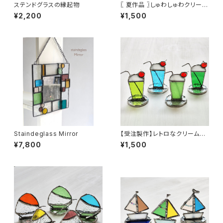
ステンドグラスの縁起物
〖 夏作品 〗しゅわしゅわクリーム
ソーダちゃん
¥2,200
¥1,500
Staindeglass Mirror
【受注製作】レトロなクリームソ
ーダ
¥7,800
¥1,500