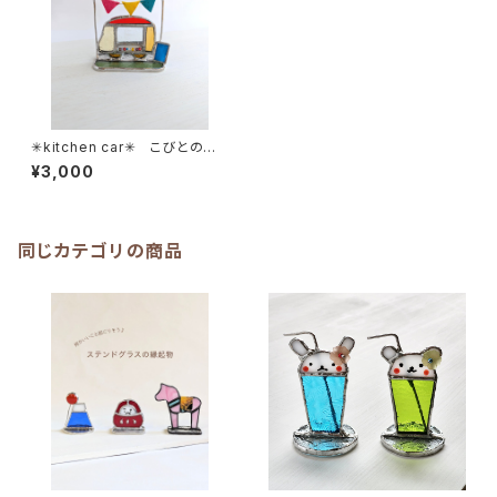
✳︎kitchen car✳︎ こびとの街
－びとろたうんー≪受注生産≫
¥3,000
同じカテゴリの商品