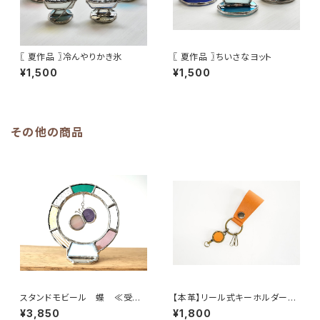
〖 夏作品 〗冷んやりかき氷
〖 夏作品 〗ちいさなヨット
¥1,500
¥1,500
その他の商品
スタンドモビール 蝶 ≪受注
【本革】リール式キーホルダー＊
生産≫
nobi-ru＊ ***(ご希望で刻印
¥3,850
¥1,800
入り)***