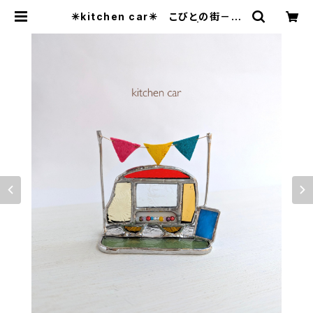
✳︎kitchen car✳︎ こびとの街－び
とろたうんー≪受注生産≫ | すてあー
ず