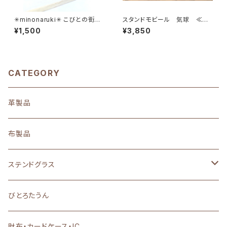
✳︎minonaruki✳︎ こびとの街－
スタンドモビール 気球 ≪受
びとろたうんー≪受注生産≫
注生産≫
¥1,500
¥3,850
CATEGORY
革製品
布製品
ステンドグラス
置物・雑貨・小物
びとろたうん
アクセサリー
財布・カードケース・IC