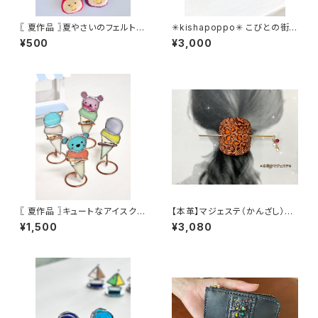
〖 夏作品 〗夏やさいのフェルトス
✳︎kishapoppo✳︎ こびとの街
トラップ
－びとろたうんー≪受注生産≫
¥500
¥3,000
〖 夏作品 〗キュートなアイスクリ
【本革】マジェステ（かんざし）
ーム
《受注生産》
¥1,500
¥3,080