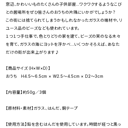
窓辺、かわいいものたくさんの子供部屋…ワクワクするようなこび
との居場所をぜひ皆さんのおうちの片隅にいかがでしょうか？
この街には捨てられてしまうかもしれなかったガラスの端材や、リ
ユース品のビーズなども使われています。
１つ１つ手仕事で、色とりどりの家を建て、ビーズの実のなる木々
を育て、ガラスの海にヨットを浮かべ…いくつかそろえば、あなた
だけの街が出来上がります♪
【商品サイズ（H×W×D）】
おうち H4.5～6.5cm × W2.5～4.5cm × D2～3cm
【内容量】約50g／3個
【原材料・素材】ガラス、はんだ、銅テープ
【使用方法】鉛を含むはんだを使用しています。時間が経つと黒っ