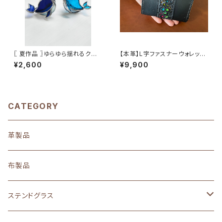
〖 夏作品 〗ゆらゆら揺れるクジ
【本革】L字ファスナーウォレット
ラ
《受注生産》
¥2,600
¥9,900
CATEGORY
革製品
布製品
ステンドグラス