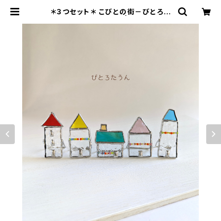
＊３つセット＊ こびとの街－びとろた
うんー≪受注生産≫ | すてあーず