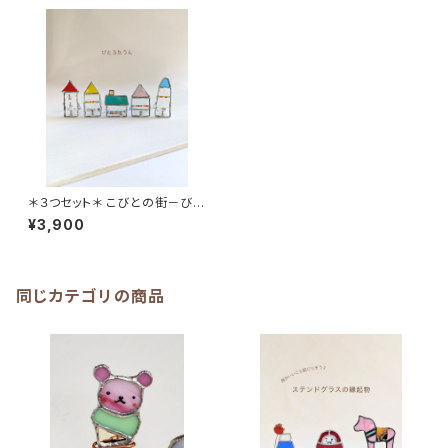
＊３つセット＊ こびとの街－びと
ろたうんー≪受注生産≫
¥3,900
同じカテゴリの商品