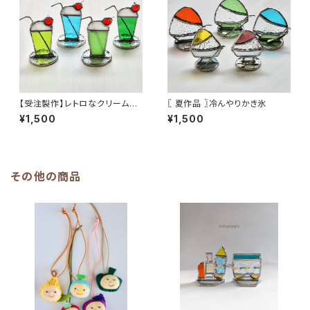
【受注製作】レトロなクリームソ
〖 夏作品 〗冷んやりかき氷
ーダ
¥1,500
¥1,500
その他の商品