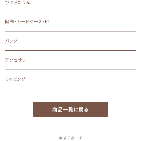
置物・雑貨・小物
びとろたうん
アクセサリー
財布・カードケース・IC
バッグ
アクセサリー
ラッピング
商品一覧に戻る
© すてあーず