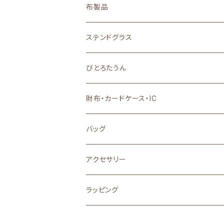
布製品
ステンドグラス
置物・雑貨・小物
びとろたうん
アクセサリー
財布・カードケース・IC
バッグ
アクセサリー
ラッピング