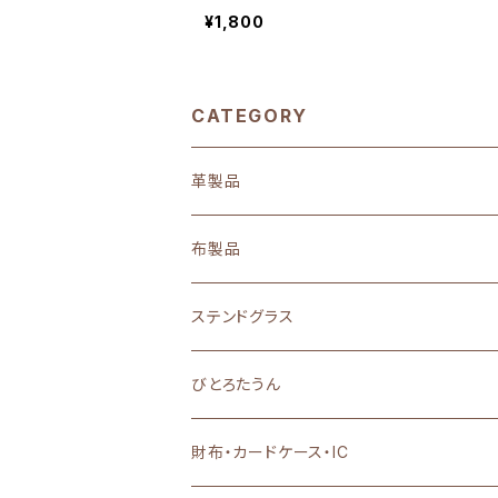
¥1,800
CATEGORY
革製品
布製品
ステンドグラス
置物・雑貨・小物
びとろたうん
アクセサリー
財布・カードケース・IC