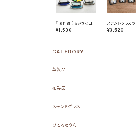
〖 夏作品 〗ちいさなヨッ
ステンドグラスの
ト
が灯す優しい光 
¥1,500
¥3,520
キャンドルライト
注生産≫
CATEGORY
革製品
布製品
ステンドグラス
置物・雑貨・小物
びとろたうん