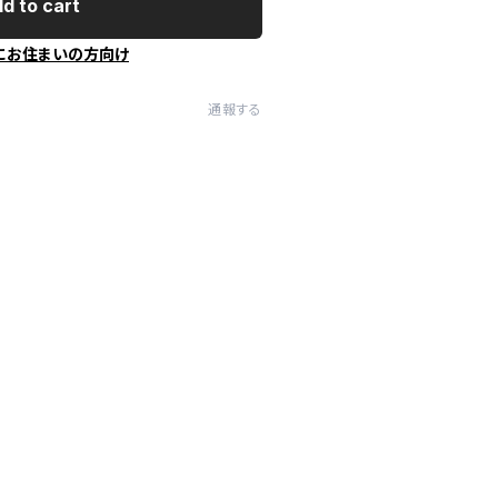
d to cart
にお住まいの方向け
通報する