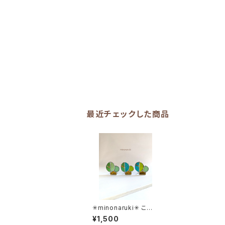
最近チェックした商品
✳︎minonaruki✳︎ こび
との街－びとろたうん
¥1,500
ー≪受注生産≫