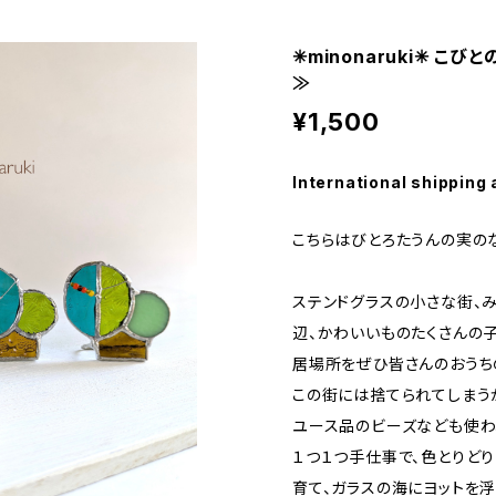
✳︎minonaruki✳︎
≫
¥1,500
International shipping 
こちらはびとろたうんの実の
ステンドグラスの小さな街、
辺、かわいいものたくさんの
居場所をぜひ皆さんのおうち
この街には捨てられてしまう
ユース品のビーズなども使わ
１つ１つ手仕事で、色とりど
育て、ガラスの海にヨットを