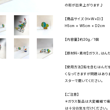
の街が出来上がります
【商品サイズ（H×W×D）】
H5cm × W5cm × D2cm
【内容量】約20g／1個
【原材料・素材】ガラス、はん
【使用方法】鉛を含むはんだ
くなってきますが問題はあり
スターで磨いてください。
【ご注意】
＊ガラス製品は大変繊細で壊
は十分お気を付けください。