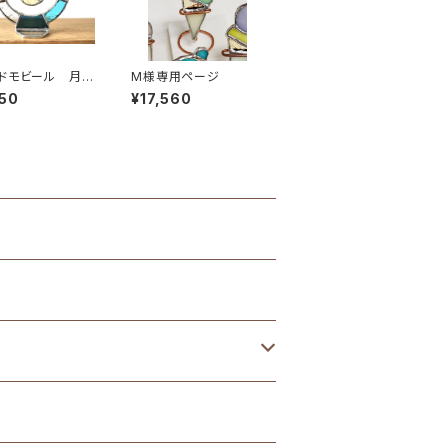
ドモビール 月と
M様専用ページ
≪受注生産≫
50
¥17,560