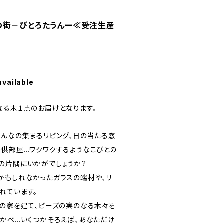
 こびとの街－びとろたうんー≪受注生産
available
なる木１点のお届けとなります。
みんなの集まるリビング、日の当たる窓
子供部屋…ワクワクするようなこびとの
の片隅にいかがでしょうか？
かもしれなかったガラスの端材や、リ
れています。
りの家を建て、ビーズの実のなる木々を
浮かべ…いくつかそろえば、あなただけ