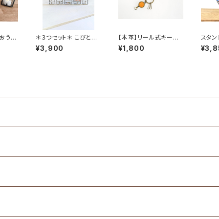
おうち
＊３つセット＊ こびとの
【本革】リール式キーホ
スタン
LED
街－びとろたうんー≪
ルダー＊nobi-ru＊ *
星 
¥3,900
¥1,800
¥3,8
 ≪受
受注生産≫
**(ご希望で刻印入り)*
**