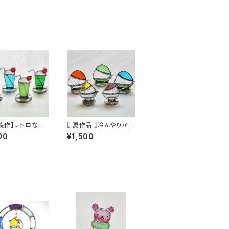
製作】レトロなク
〖 夏作品 〗冷んやりかき
ソーダ
氷
00
¥1,500