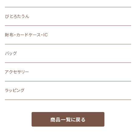
置物・雑貨・小物
びとろたうん
アクセサリー
財布・カードケース・IC
バッグ
アクセサリー
ラッピング
商品一覧に戻る