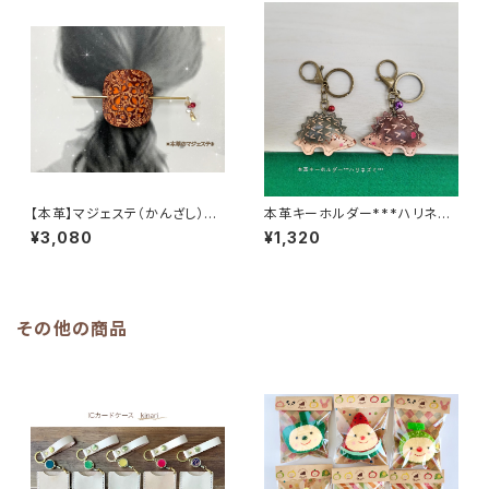
【本革】マジェステ（かんざし）
本革キーホルダー***ハリネズ
《受注生産》
ミ***
¥3,080
¥1,320
その他の商品