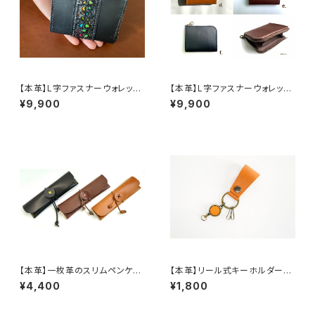
【本革】L字ファスナーウォレット
【本革】L字ファスナーウォレッ
《受注生産》
ト ーnaturalー《受注生産》
¥9,900
¥9,900
【本革】一枚革のスリムペンケー
【本革】リール式キーホルダー＊
ス《受注生産》
nobi-ru＊ ***(ご希望で刻印
¥4,400
¥1,800
入り)***