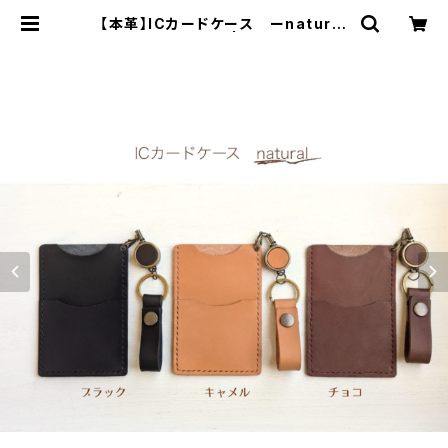
【本革】ICカードケース ーnatural
ー《受注生産》 | すてあーず