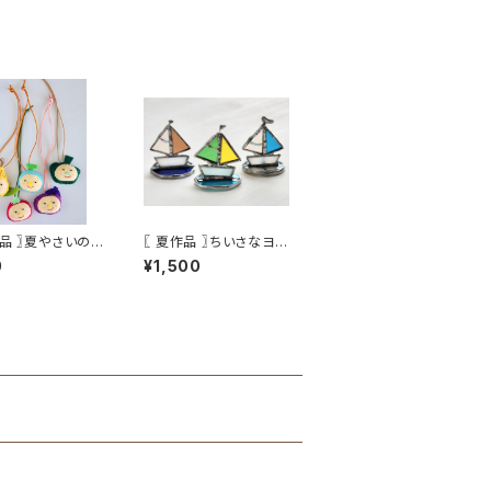
作品 〗夏やさいのフ
〖 夏作品 〗ちいさなヨッ
ストラップ
ト
0
¥1,500