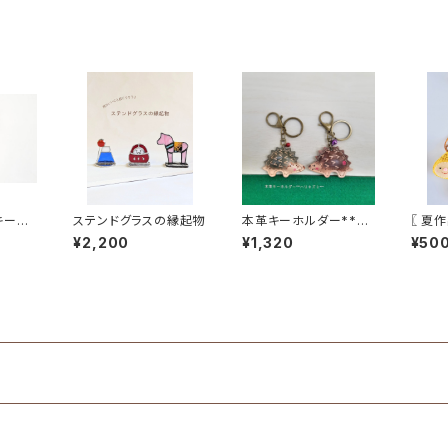
キーホ
ステンドグラスの縁起物
本革キーホルダー***
〖 夏
u＊ *
ハリネズミ***
ェルト
¥2,200
¥1,320
¥50
入り)*