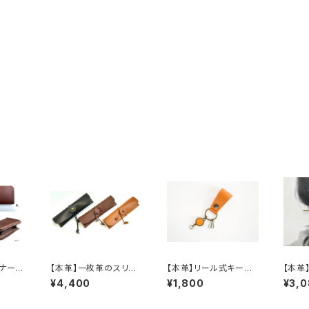
スナーウ
【本革】一枚革のスリム
【本革】リール式キーホ
【本革
ralー
ペンケース《受注生産》
ルダー＊nobi-ru＊ *
ざし）
¥4,400
¥1,800
¥3,
**(ご希望で刻印入り)*
**