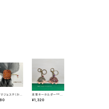
】マジェステ（かん
本革キーホルダー***
《受注生産》
ハリネズミ***
080
¥1,320