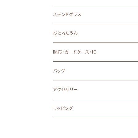
ステンドグラス
置物・雑貨・小物
びとろたうん
アクセサリー
財布・カードケース・IC
バッグ
アクセサリー
ラッピング