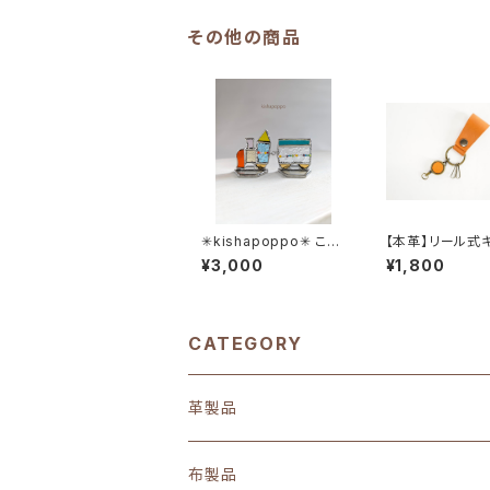
その他の商品
✳︎kishapoppo✳︎ こび
【本革】リール式
との街－びとろたうん
ルダー＊nobi-r
¥3,000
¥1,800
ー≪受注生産≫
**(ご希望で刻印
**
CATEGORY
革製品
布製品