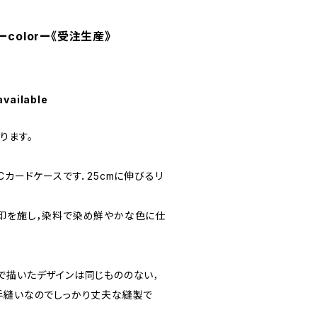
colorー《受注生産》
available
ります。
Cカードケースです．25cmに伸びるリ
印を施し，染料で染め鮮やかな色に仕
で描いたデザインは同じもののない，
手縫いなのでしっかり丈夫な縫製で