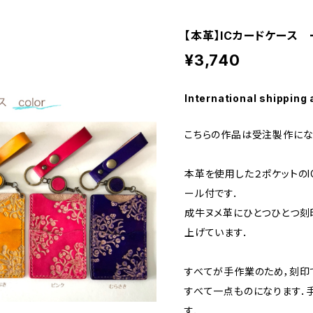
【本革】ICカードケース ー
¥3,740
International shipping 
こちらの作品は受注製作にな
本革を使用した２ポケットのI
ール付です．
成牛ヌメ革にひとつひとつ刻
上げています．
すべてが手作業のため，刻印
すべて一点ものになります．
す．