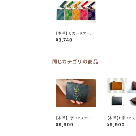
【本革】ICカードケー
ス ーcolorー《受注生
¥3,740
産》
同じカテゴリの商品
【本革】L字ファスナーウ
【本革】L字ファ
ォレット《受注生産》
ォレット ーnatu
¥9,900
¥9,900
《受注生産》